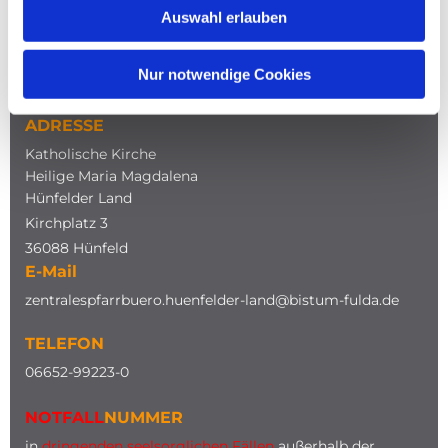
Auswahl erlauben
NAVIGATION
Nur notwendige Cookies
ADRESSE
Katholische Kirche
Heilige Maria Magdalena
Hünfelder Land
Kirchplatz 3
36088 Hünfeld
E-Mail
zentralespfarrbuero.huenfelder-land@bistum-fulda.de
TELEFON
0
6652-99223-0
NOTFALL
NUMMER
in
dringenden seelsorglichen Fällen
außerhalb der