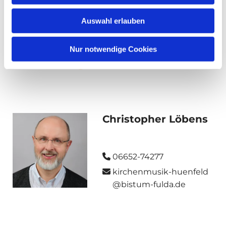
Auswahl erlauben
Nur notwendige Cookies
Regionalkantor
Christopher Löbens
06652-74277

kirchenmusik-huenfeld

@bistum-fulda.de