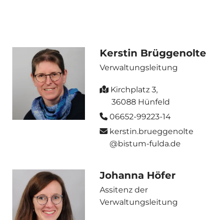
Kerstin Brüggenolte
Verwaltungsleitung
Kirchplatz 3,

36088 Hünfeld
06652-99223-14

kerstin.brueggenolte

@bistum-fulda.de
Johanna Höfer
Assitenz der
Verwaltungsleitung