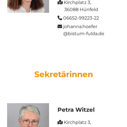
Kirchplatz 3,

36088 Hünfeld
06652-99223-22

johanna.hoefer

@bistum-fulda.de
Sekretärinnen
Petra Witzel
Kirchplatz 3,
