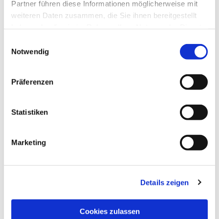
Partner führen diese Informationen möglicherweise mit
weiteren Daten zusammen, die Sie ihnen bereitgestellt
haben oder die sie im Rahmen Ihrer Nutzung der Dienste
Melanie Henkel
gesammelt haben.
Einwilligungsauswahl
Notwendig
Kirchplatz 3,

36088 Hünfeld
Präferenzen
06652-99223-0

Statistiken
Marketing
Anne Schönfeld
Kirchplatz 3,

36088 Hünfeld
Details zeigen
06652-99223-0

Cookies zulassen