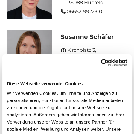
36088 Hünfeld
06652-99223-0

Susanne Schäfer
Kirchplatz 3,

36088 Hünfeld
06652-99223-0

Diese Webseite verwendet Cookies
Wir verwenden Cookies, um Inhalte und Anzeigen zu
Petra Rausch
personalisieren, Funktionen für soziale Medien anbieten
zu können und die Zugriffe auf unsere Website zu
Kirchplatz 3,

analysieren. Außerdem geben wir Informationen zu Ihrer
36088 Hünfeld
Verwendung unserer Website an unsere Partner für
soziale Medien, Werbung und Analysen weiter. Unsere
06652-99223-0
