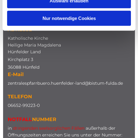
Auswahl erlauben
NAVIGATION
Nur notwendige Cookies
ADRESSE
Katholische Kirche
Heilige Maria Magdalena
Hünfelder Land
Kirchplatz 3
36088 Hünfeld
E-Mail
zentralespfarrbuero.huenfelder-land@bistum-fulda.de
TELEFON
0
6652-99223-0
NOTFALL
NUMMER
in
dringenden seelsorglichen Fällen
außerhalb der
Öffnungszeiten erreichen Sie uns unter der Nummer: