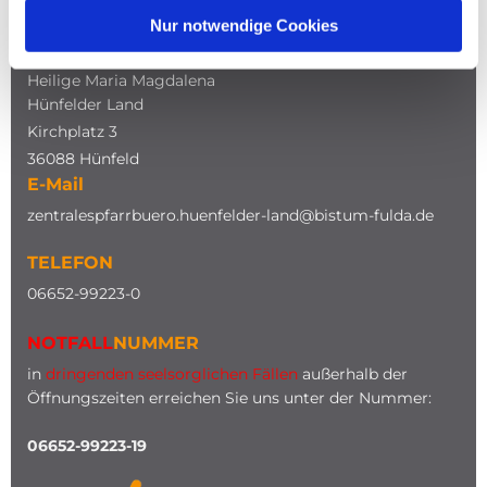
Nur notwendige Cookies
ADRESSE
Katholische Kirche
Heilige Maria Magdalena
Hünfelder Land
Kirchplatz 3
36088 Hünfeld
E-Mail
zentralespfarrbuero.huenfelder-land@bistum-fulda.de
TELEFON
0
6652-99223-0
NOTFALL
NUMMER
in
dringenden seelsorglichen Fällen
außerhalb der
Öffnungszeiten erreichen Sie uns unter der Nummer:
06652-99223-19