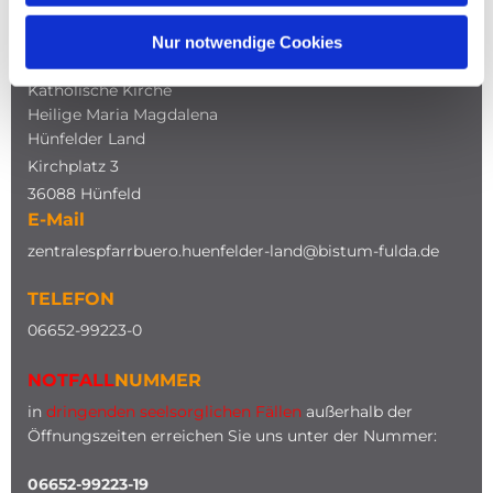
Nur notwendige Cookies
ADRESSE
Katholische Kirche
Heilige Maria Magdalena
Hünfelder Land
Kirchplatz 3
36088 Hünfeld
E-Mail
zentralespfarrbuero.huenfelder-land@bistum-fulda.de
TELEFON
0
6652-99223-0
NOTFALL
NUMMER
in
dringenden seelsorglichen Fällen
außerhalb der
Öffnungszeiten erreichen Sie uns unter der Nummer:
06652-99223-19