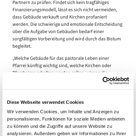
Partnern zu prüfen. Findet sich kein tragfähiges
Finanzierungsmodell, lässt es sich nicht vermeiden,
dass Gebäude verkauft und Kirchen profaniert
werden. Die schwierige und emotionale Entscheidung
über die Aufgabe von Gebäuden bedarf einer
sorgfältigen Vorbereitung und wird durch das Bistum
begleitet.
„Welche Gebäude für das pastorale Leben einer
Pfarrei künftig wichtig sind, welche Kirchen oder
Pfarrheime erhalten werden sollen, wissen die
Menschen vor Ort am besten“, so Domkapitular Renze.
Entsprechend werden Entwürfe in den jeweiligen
Pfarreien vorgestellt, die dort angepasst und
weiterentwickelt werden. Dabei spielen die pastorale
Diese Webseite verwendet Cookies
Bedeutung, die Qualität der Bausubstanz und die
Wir verwenden Cookies, um Inhalte und Anzeigen zu
Wirtschaftlichkeit in Betrieb und Unterhalt eine Rolle.
personalisieren, Funktionen für soziale Medien anbieten
Die Entscheidung über das Immobilienkonzept der
zu können und die Zugriffe auf unsere Website zu
Pfarrei erfolgt im Miteinander der Gremien vor Ort und
analysieren. Außerdem geben wir Informationen zu Ihrer