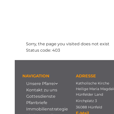
Sorry, the page you visited does not exist
Status code: 403
NAVIGATION
ADRESSE
Katholische Kirche
Unsere Pfarrei
Heilige Maria Magda
Kontakt zu uns
Hünfelder Land
Gottesdienste
Kirchplatz 3
Pfarrbriefe
36088 Hünfeld
Immobilienstrategie
E-Mail