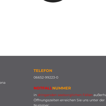
TELEFON
0
6652-99223-0
lena
NOTFALL
NUMMER
in
dringenden seelsorglichen Fällen
außerha
Öffnungszeiten erreichen Sie uns unter der
Nummer: