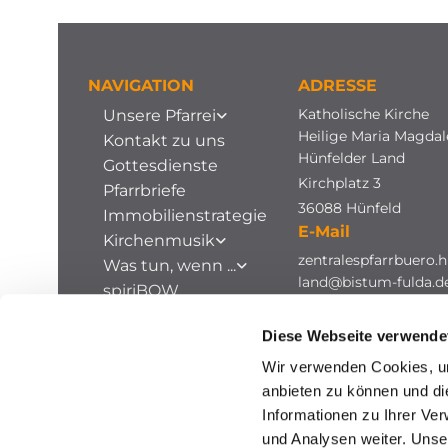
NAVIGATION
ADRESSE
Katholische Kirche
Unsere Pfarrei
Heilige Maria Magda
Kontakt zu uns
Hünfelder Land
Gottesdienste
Kirchplatz 3
Pfarrbriefe
36088 Hünfeld
Immobilienstrategie
E-Mail
Kirchenmusik
zentralespfarrbuero.h
Was tun, wenn ...
land@bistum-fulda.d
spiriBOW
Stellenausschreibungen
Diese Webseite verwende
Archiv
Wir verwenden Cookies, um
anbieten zu können und di
Informationen zu Ihrer Ve
und Analysen weiter. Unse