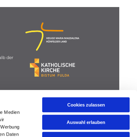
lb der
Cookies zulassen
le Medien
ir
Auswahl erlauben
, Werbung
ren Daten