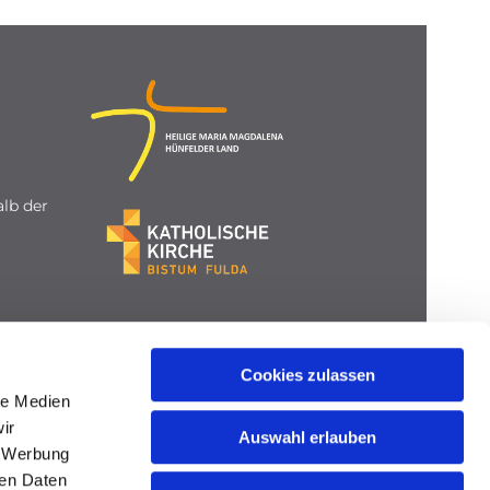
lb der
Cookies zulassen
le Medien
ir
Auswahl erlauben
, Werbung
ren Daten