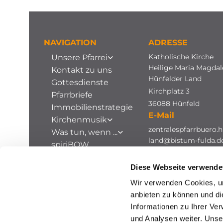
NAVIGATION
ADRESSE
Katholische Kirche
Unsere Pfarrei
Heilige Maria Magda
Kontakt zu uns
Hünfelder Land
Gottesdienste
Kirchplatz 3
Pfarrbriefe
36088 Hünfeld
Immobilienstrategie
E-Mail
Kirchenmusik
zentralespfarrbuero.h
Was tun, wenn ...
land@bistum-fulda.d
spiriBOW
Stellenausschreibungen
Diese Webseite verwende
Archiv
Wir verwenden Cookies, um
anbieten zu können und di
Informationen zu Ihrer Ve
und Analysen weiter. Unse