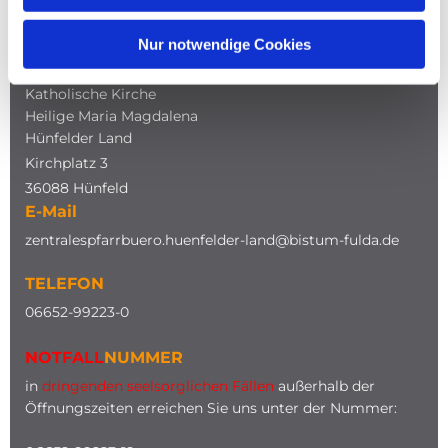
Nur notwendige Cookies
ADRESSE
Katholische Kirche
Heilige Maria Magdalena
Hünfelder Land
Kirchplatz 3
36088 Hünfeld
E-Mail
zentralespfarrbuero.huenfelder-land@bistum-fulda.de
TELEFON
0
6652-99223-0
NOTFALL
NUMMER
in
dringenden seelsorglichen Fällen
außerhalb der
Öffnungszeiten erreichen Sie uns unter der Nummer: