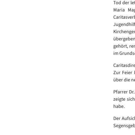
Tod der le
Maria Ma
Caritasv
Jugendhi
Kirchenge
übergeben
gehört, re
im Grundsc
Caritasdir
Zur Feier 
über die n
Pfarrer D
zeigte sic
habe.
Der Aufsic
Segensgeb