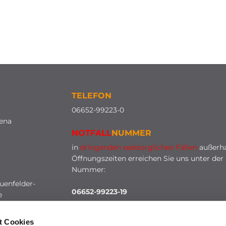
TELEFON
0
6652-99223-0
lena
NOTFALL
NUMMER
in
dringenden seelsorglichen Fällen
außerha
Öffnungszeiten erreichen Sie uns unter der
Nummer:
uenfelder-
06652-99223-19
e
t Cookies