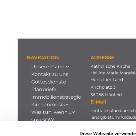
NAVIGATION
ADRESSE
Katholische Kirche
Unsere Pfarrei
Heilige Maria Magda
Kontakt zu uns
Hünfelder Land
Gottesdienste
Kirchplatz 3
Pfarrbriefe
36088 Hünfeld
Immobilienstrategie
E-Mail
Kirchenmusik
zentralespfarrbuero.h
Was tun, wenn ...
land@bistum-fulda.d
spiriBOW
Stellenausschreibungen
Diese Webseite verwende
Archiv