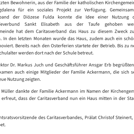
tzten Bewohnerin, aus der Familie der katholischen Kirchengemei
gdalena für ein soziales Projekt zur Verfügung. Gemeinsa
erband der Diözese Fulda konnte die Idee einer Nutzung 
lfeverbund Sankt Elisabeth aus der Taufe gehoben we
meinde hat dem Caritasverband das Haus zu diesem Zweck z
. In den letzten Monaten wurde das Haus, zudem auch ein schö
noviert. Bereits nach den Osterferien startete der Betrieb. Bis zu 
hulalter werden dort nach der Schule betreut.
ektor Dr. Markus Juch und Geschäftsführer Ansgar Erb begrüßten
kamen auch einige Mitglieder der Familie Ackermann, die sich s
eue Nutzung zeigten.
r. Müller dankte der Familie Ackermann im Namen der Kirchenge
h erfreut, dass der Caritasverband nun ein Haus mitten in der St
htsratsvorsitzende des Caritasverbandes, Prälat Christof Steinert,
et.