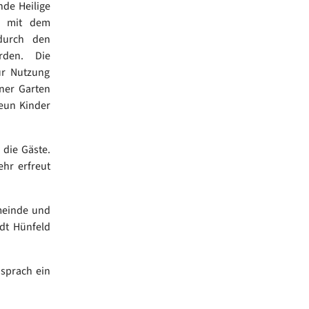
nde Heilige
m mit dem
durch den
rden. Die
ur Nutzung
ner Garten
neun Kinder
 die Gäste.
ehr erfreut
meinde und
adt Hünfeld
 sprach ein