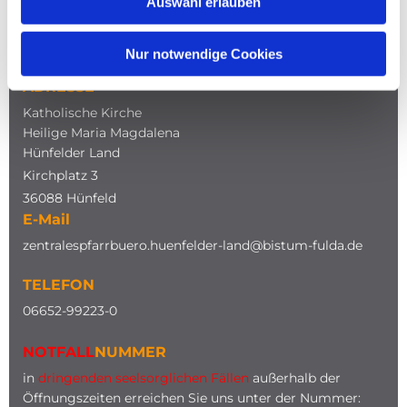
Auswahl erlauben
NAVIGATION
Nur notwendige Cookies
ADRESSE
Katholische Kirche
Heilige Maria Magdalena
Hünfelder Land
Kirchplatz 3
36088 Hünfeld
E-Mail
zentralespfarrbuero.huenfelder-land@bistum-fulda.de
TELEFON
0
6652-99223-0
NOTFALL
NUMMER
in
dringenden seelsorglichen Fällen
außerhalb der
Öffnungszeiten erreichen Sie uns unter der Nummer: