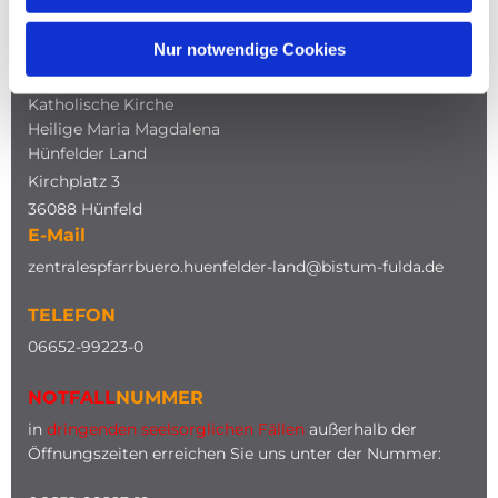
Nur notwendige Cookies
ADRESSE
Katholische Kirche
Heilige Maria Magdalena
Hünfelder Land
Kirchplatz 3
36088 Hünfeld
E-Mail
zentralespfarrbuero.huenfelder-land@bistum-fulda.de
TELEFON
0
6652-99223-0
NOTFALL
NUMMER
in
dringenden seelsorglichen Fällen
außerhalb der
Öffnungszeiten erreichen Sie uns unter der Nummer: