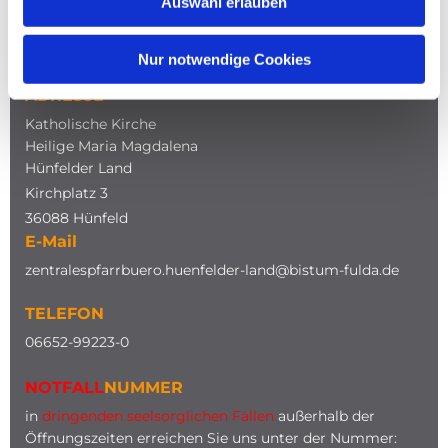
Auswahl erlauben
NAVIGATION
Nur notwendige Cookies
ADRESSE
Katholische Kirche
Heilige Maria Magdalena
Hünfelder Land
Kirchplatz 3
36088 Hünfeld
E-Mail
zentralespfarrbuero.huenfelder-land@bistum-fulda.de
TELEFON
0
6652-99223-0
NOTFALL
NUMMER
in
dringenden seelsorglichen Fällen
außerhalb der
Öffnungszeiten erreichen Sie uns unter der Nummer: