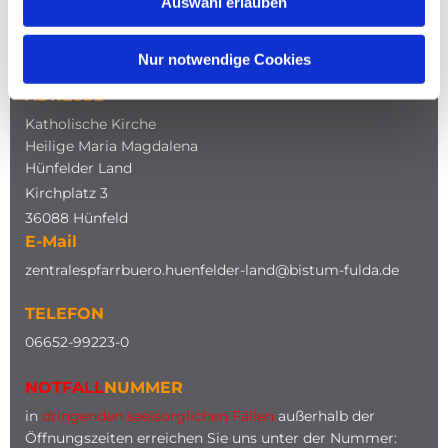
Auswahl erlauben
NAVIGATION
Nur notwendige Cookies
ADRESSE
Katholische Kirche
Heilige Maria Magdalena
Hünfelder Land
Kirchplatz 3
36088 Hünfeld
E-Mail
zentralespfarrbuero.huenfelder-land@bistum-fulda.de
TELEFON
0
6652-99223-0
NOTFALL
NUMMER
in
dringenden seelsorglichen Fällen
außerhalb der
Öffnungszeiten erreichen Sie uns unter der Nummer: