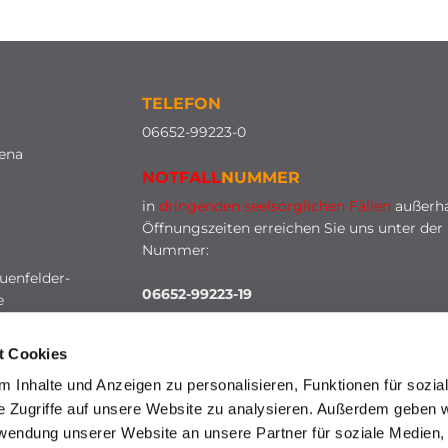
TELEFON
0
6652-99223-0
lena
NOTFALL
NUMMER
in
dringenden seelsorglichen Fällen
außerha
Öffnungszeiten erreichen Sie uns unter der
Nummer:
uenfelder-
06652-99223-19
e
t Cookies
 Inhalte und Anzeigen zu personalisieren, Funktionen für sozia
e Zugriffe auf unsere Website zu analysieren. Außerdem geben w
rwendung unserer Website an unsere Partner für soziale Medien