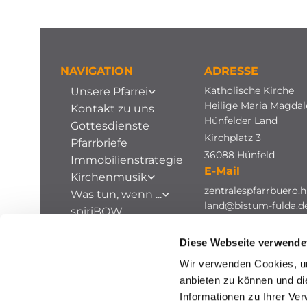
NAVIGATION
ADRESSE
Katholische Kirche
Unsere Pfarrei
Heilige Maria Magda
Kontakt zu uns
Hünfelder Land
Gottesdienste
Kirchplatz 3
Pfarrbriefe
36088 Hünfeld
Immobilienstrategie
E-Mail
Kirchenmusik
zentralespfarrbuero.h
Was tun, wenn ...
land@bistum-fulda.d
spiriBOW
Stellenausschreibungen
Diese Webseite verwende
Archiv
Wir verwenden Cookies, um
anbieten zu können und di
Informationen zu Ihrer Ve