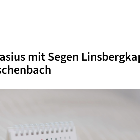
lasius mit Segen Linsbergka
schenbach