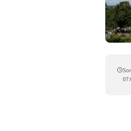
Son
07: