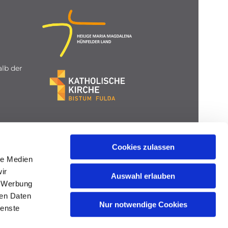
lb der
Cookies zulassen
le Medien
ir
Auswahl erlauben
, Werbung
ren Daten
Nur notwendige Cookies
ienste
gin