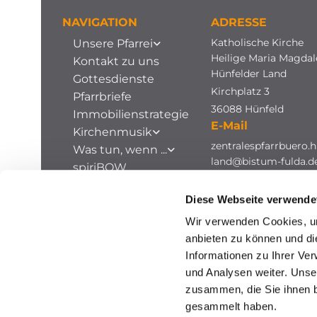
NAVIGATION
ADRESSE
Katholische Kirche
Unsere Pfarrei
Heilige Maria Magda
Kontakt zu uns
Hünfelder Land
Gottesdienste
Kirchplatz 3
Pfarrbriefe
36088 Hünfeld
Immobilienstrategie
E-Mail
Kirchenmusik
zentralespfarrbuero.h
Was tun, wenn ...
land@bistum-fulda.d
spiriBOW
Stellenausschreibungen
Diese Webseite verwende
Archiv
Wir verwenden Cookies, um
anbieten zu können und di
Informationen zu Ihrer Ve
und Analysen weiter. Unse
zusammen, die Sie ihnen b
gesammelt haben.
I