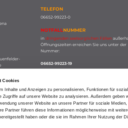
TELEFON
0
6652-99223-0
lena
NOTFALL
NUMMER
in
dringenden seelsorglichen Fällen
außerha
Öffnungszeiten erreichen Sie uns unter der
Nummer:
uenfelder-
06652-99223-19
e
t Cookies
 Inhalte und Anzeigen zu personalisieren, Funktionen für sozia
e Zugriffe auf unsere Website zu analysieren. Außerdem geben w
rwendung unserer Website an unsere Partner für soziale Medien
re Partner führen diese Informationen möglicherweise mit weite
HINWEISGEBERSCHUTZ
ereitgestellt haben oder die sie im Rahmen Ihrer Nutzung der D
mpressum
Datenschutzerklärung
ChurchDesk-Lo