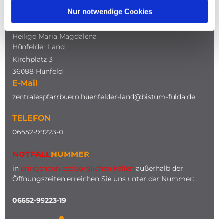
Nur notwendige Cookies
ADRESSE
Katholische Kirche
Heilige Maria Magdalena
Hünfelder Land
Kirchplatz 3
36088 Hünfeld
E-Mail
zentralespfarrbuero.huenfelder-land@bistum-fulda.de
TELEFON
0
6652-99223-0
NOTFALL
NUMMER
in
dringenden seelsorglichen Fällen
außerhalb der
Öffnungszeiten erreichen Sie uns unter der Nummer:
06652-99223-19