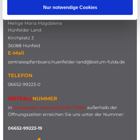
Nur notwendige Cookies
ADRESSE
Katholische Kirche
Heilige Maria Magdalena
Hünfelder Land
Kirchplatz 3
36088 Hünfeld
E-Mail
zentralespfarrbuero.huenfelder-land@bistum-fulda.de
TELEFON
0
6652-99223-0
NOTFALL
NUMMER
in
dringenden seelsorglichen Fällen
außerhalb der
Öffnungszeiten erreichen Sie uns unter der Nummer:
06652-99223-19