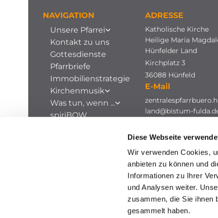
NAVIGATION
ADRESSE
Katholische Kirche
Unsere Pfarrei
Heilige Maria Magda
Kontakt zu uns
Hünfelder Land
Gottesdienste
Kirchplatz 3
Pfarrbriefe
36088 Hünfeld
Immobilienstrategie
E-Mail
Kirchenmusik
zentralespfarrbuero.h
Was tun, wenn ...
land@bistum-fulda.d
spiriBOW
Stellenausschreibungen
Diese Webseite verwende
Archiv
Wir verwenden Cookies, um
anbieten zu können und di
Informationen zu Ihrer Ve
und Analysen weiter. Unse
zusammen, die Sie ihnen b
gesammelt haben.
I