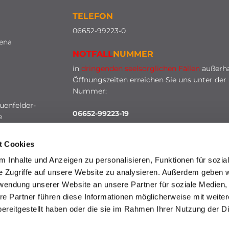
TELEFON
0
6652-99223-0
lena
NOTFALL
NUMMER
in
dringenden seelsorglichen Fällen
außerha
Öffnungszeiten erreichen Sie uns unter der
Nummer:
uenfelder-
06652-99223-19
e
t Cookies
 Inhalte und Anzeigen zu personalisieren, Funktionen für sozia
e Zugriffe auf unsere Website zu analysieren. Außerdem geben w
rwendung unserer Website an unsere Partner für soziale Medien
re Partner führen diese Informationen möglicherweise mit weite
HINWEISGEBERSCHUTZ
ereitgestellt haben oder die sie im Rahmen Ihrer Nutzung der D
mpressum
Datenschutzerklärung
ChurchDesk-Lo