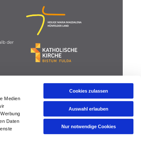
lb der
Cookies zulassen
le Medien
ir
Auswahl erlauben
, Werbung
ren Daten
Nur notwendige Cookies
ienste
gin