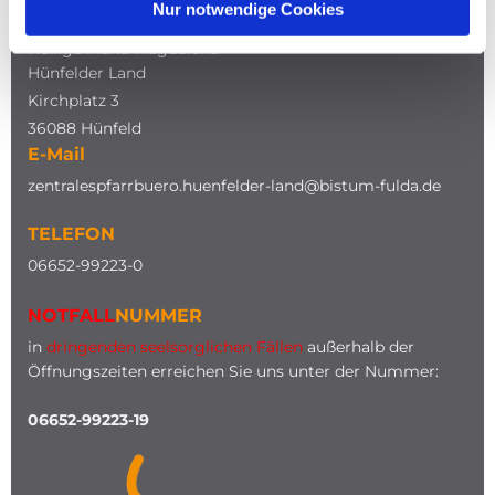
Nur notwendige Cookies
Katholische Kirche
Heilige Maria Magdalena
Hünfelder Land
Kirchplatz 3
36088 Hünfeld
E-Mail
zentralespfarrbuero.huenfelder-land@bistum-fulda.de
TELEFON
0
6652-99223-0
NOTFALL
NUMMER
in
dringenden seelsorglichen Fällen
außerhalb der
Öffnungszeiten erreichen Sie uns unter der Nummer:
06652-99223-19