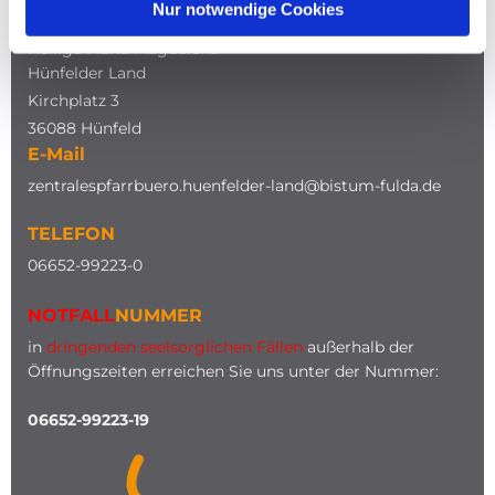
Nur notwendige Cookies
Katholische Kirche
Heilige Maria Magdalena
Hünfelder Land
Kirchplatz 3
36088 Hünfeld
E-Mail
zentralespfarrbuero.huenfelder-land@bistum-fulda.de
TELEFON
0
6652-99223-0
NOTFALL
NUMMER
in
dringenden seelsorglichen Fällen
außerhalb der
Öffnungszeiten erreichen Sie uns unter der Nummer:
06652-99223-19