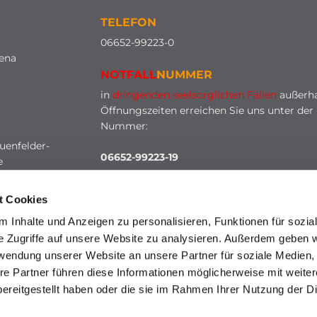
TELEFON
0
6652-99223-0
lena
NOTFALL
NUMMER
in
dringenden seelsorglichen Fällen
außerha
Öffnungszeiten erreichen Sie uns unter der
Nummer:
uenfelder-
06652-99223-19
e
t Cookies
 Inhalte und Anzeigen zu personalisieren, Funktionen für sozia
e Zugriffe auf unsere Website zu analysieren. Außerdem geben w
rwendung unserer Website an unsere Partner für soziale Medien
re Partner führen diese Informationen möglicherweise mit weite
HINWEISGEBERSCHUTZ
ereitgestellt haben oder die sie im Rahmen Ihrer Nutzung der D
mpressum
Datenschutzerklärung
ChurchDesk-Lo