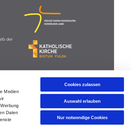
lb der
Cookies zulassen
le Medien
ir
Auswahl erlauben
, Werbung
ren Daten
Nur notwendige Cookies
ienste
gin