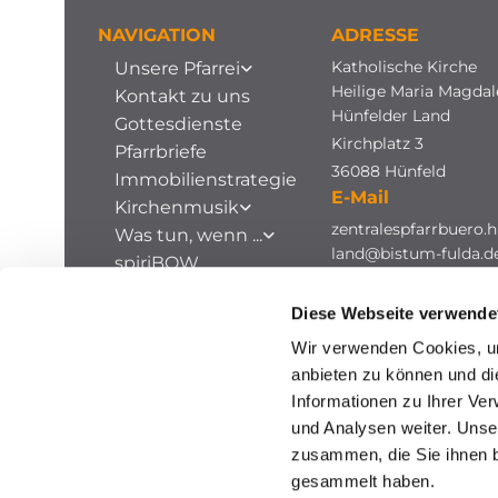
NAVIGATION
ADRESSE
Katholische Kirche
Unsere Pfarrei
Heilige Maria Magda
Kontakt zu uns
Hünfelder Land
Gottesdienste
Kirchplatz 3
Pfarrbriefe
36088 Hünfeld
Immobilienstrategie
E-Mail
Kirchenmusik
zentralespfarrbuero.h
Was tun, wenn ...
land@bistum-fulda.d
spiriBOW
Stellenausschreibungen
Diese Webseite verwende
Archiv
Wir verwenden Cookies, um
anbieten zu können und di
Informationen zu Ihrer Ve
und Analysen weiter. Unse
zusammen, die Sie ihnen b
gesammelt haben.
I