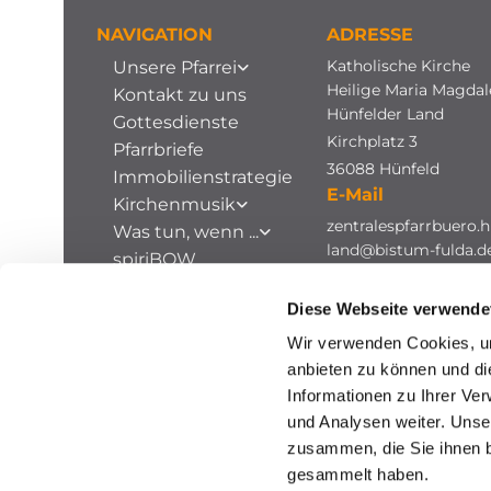
NAVIGATION
ADRESSE
Katholische Kirche
Unsere Pfarrei
Heilige Maria Magda
Kontakt zu uns
Hünfelder Land
Gottesdienste
Kirchplatz 3
Pfarrbriefe
36088 Hünfeld
Immobilienstrategie
E-Mail
Kirchenmusik
zentralespfarrbuero.h
Was tun, wenn ...
land@bistum-fulda.d
spiriBOW
Stellenausschreibungen
Diese Webseite verwende
Archiv
Wir verwenden Cookies, um
anbieten zu können und di
Informationen zu Ihrer Ve
und Analysen weiter. Unse
zusammen, die Sie ihnen b
gesammelt haben.
I