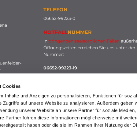
TELEFON
0
6652-99223-0
lena
NOTFALL
NUMMER
in
dringenden seelsorglichen Fällen
außerha
Öffnungszeiten erreichen Sie uns unter der
Nummer:
uenfelder-
06652-99223-19
e
t Cookies
 Inhalte und Anzeigen zu personalisieren, Funktionen für sozia
e Zugriffe auf unsere Website zu analysieren. Außerdem geben w
rwendung unserer Website an unsere Partner für soziale Medien
re Partner führen diese Informationen möglicherweise mit weite
HINWEISGEBERSCHUTZ
ereitgestellt haben oder die sie im Rahmen Ihrer Nutzung der D
mpressum
Datenschutzerklärung
ChurchDesk-Lo