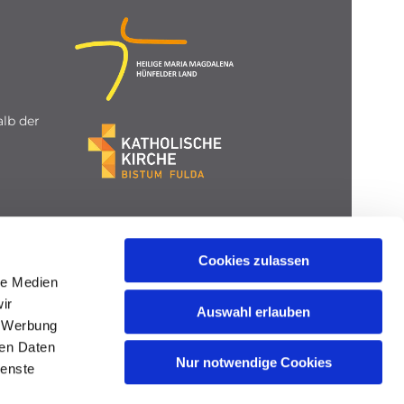
lb der
Cookies zulassen
le Medien
ir
Auswahl erlauben
, Werbung
ren Daten
Nur notwendige Cookies
ienste
gin