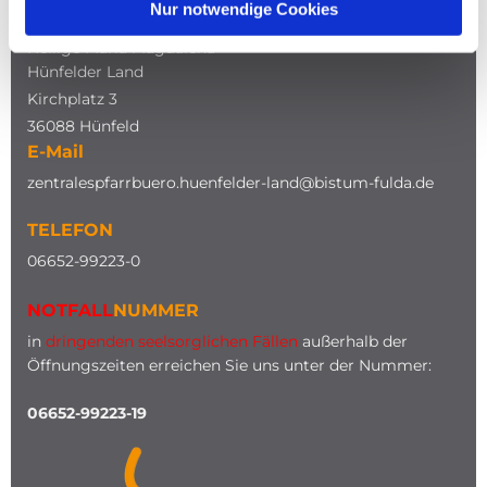
Nur notwendige Cookies
Katholische Kirche
Heilige Maria Magdalena
Hünfelder Land
Kirchplatz 3
36088 Hünfeld
E-Mail
zentralespfarrbuero.huenfelder-land@bistum-fulda.de
TELEFON
0
6652-99223-0
NOTFALL
NUMMER
in
dringenden seelsorglichen Fällen
außerhalb der
Öffnungszeiten erreichen Sie uns unter der Nummer:
06652-99223-19