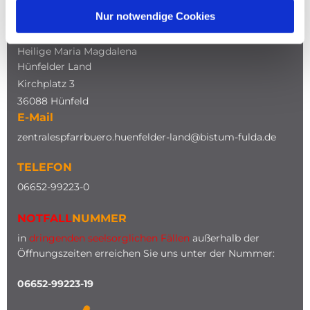
Nur notwendige Cookies
ADRESSE
Katholische Kirche
Heilige Maria Magdalena
Hünfelder Land
Kirchplatz 3
36088 Hünfeld
E-Mail
zentralespfarrbuero.huenfelder-land@bistum-fulda.de
TELEFON
0
6652-99223-0
NOTFALL
NUMMER
in
dringenden seelsorglichen Fällen
außerhalb der
Öffnungszeiten erreichen Sie uns unter der Nummer:
06652-99223-19