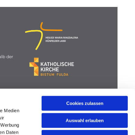
lb der
Cookies zulassen
le Medien
ir
Auswahl erlauben
, Werbung
ren Daten