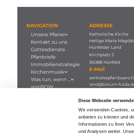
NAVIGATION
ADRESSE
Katholische Kirche
Unsere Pfarrei
Heilige Maria Magda
Kontakt zu uns
Hünfelder Land
Gottesdienste
Kirchplatz 3
Pfarrbriefe
36088 Hünfeld
Immobilienstrategie
E-Mail
Kirchenmusik
zentralespfarrbuero.h
Was tun, wenn ...
land@bistum-fulda.d
spiriBOW
Stellenausschreibungen
Diese Webseite verwende
Archiv
Wir verwenden Cookies, um
anbieten zu können und di
Informationen zu Ihrer Ve
und Analysen weiter. Unse