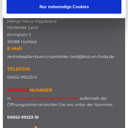
Nur notwendige Cookies
ADRESSE
Katholische Kirche
Heilige Maria Magdalena
Hünfelder Land
Kirchplatz 3
36088 Hünfeld
E-Mail
zentralespfarrbuero.huenfelder-land@bistum-fulda.de
TELEFON
0
6652-99223-0
NOTFALL
NUMMER
in
dringenden seelsorglichen Fällen
außerhalb der
Öffnungszeiten erreichen Sie uns unter der Nummer:
06652-99223-19