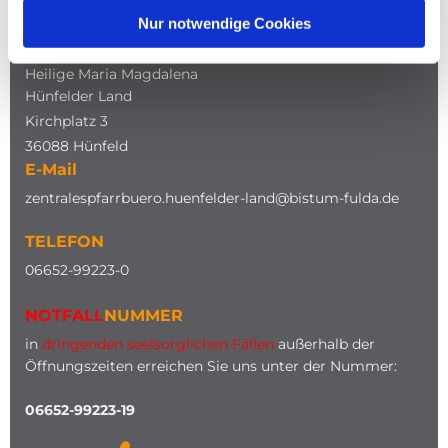
Nur notwendige Cookies
ADRESSE
Katholische Kirche
Heilige Maria Magdalena
Hünfelder Land
Kirchplatz 3
36088 Hünfeld
E-Mail
zentralespfarrbuero.huenfelder-land@bistum-fulda.de
TELEFON
0
6652-99223-0
NOTFALL
NUMMER
in
dringenden seelsorglichen Fällen
außerhalb der
Öffnungszeiten erreichen Sie uns unter der Nummer:
06652-99223-19