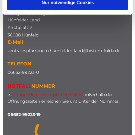
Nur notwendige Cookies
Katholische Kirche
Heilige Maria Magdalena
Hünfelder Land
Kirchplatz 3
36088 Hünfeld
E-Mail
zentralespfarrbuero.huenfelder-land@bistum-fulda.de
TELEFON
0
6652-99223-0
NOTFALL
NUMMER
in
dringenden seelsorglichen Fällen
außerhalb der
Öffnungszeiten erreichen Sie uns unter der Nummer:
06652-99223-19