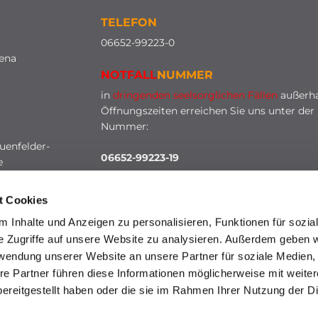
TELEFON
0
6652-99223-0
lena
NOTFALL
NUMMER
in
dringenden seelsorglichen Fällen
außerha
Öffnungszeiten erreichen Sie uns unter der
Nummer:
uenfelder-
06652-99223-19
e
t Cookies
 Inhalte und Anzeigen zu personalisieren, Funktionen für sozia
e Zugriffe auf unsere Website zu analysieren. Außerdem geben w
rwendung unserer Website an unsere Partner für soziale Medien
re Partner führen diese Informationen möglicherweise mit weite
HINWEISGEBERSCHUTZ
ereitgestellt haben oder die sie im Rahmen Ihrer Nutzung der D
mpressum
Datenschutzerklärung
ChurchDesk-Lo