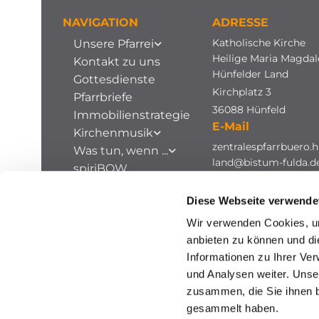
NAVIGATION
ADRESSE
Katholische Kirche
Unsere Pfarrei
Heilige Maria Magda
Kontakt zu uns
Hünfelder Land
Gottesdienste
Kirchplatz 3
Pfarrbriefe
36088 Hünfeld
Immobilienstrategie
E-Mail
Kirchenmusik
zentralespfarrbuero.h
Was tun, wenn ...
land@bistum-fulda.d
spiriBOW
Stellenausschreibungen
Diese Webseite verwende
Archiv
Wir verwenden Cookies, um
anbieten zu können und di
Informationen zu Ihrer Ve
und Analysen weiter. Unse
zusammen, die Sie ihnen b
gesammelt haben.
I