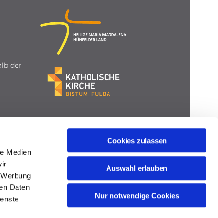
lb der
Cookies zulassen
le Medien
ir
Auswahl erlauben
, Werbung
ren Daten
Nur notwendige Cookies
ienste
gin