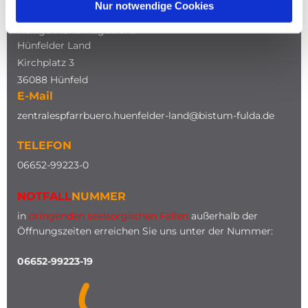
Nur notwendige Cookies
Katholische Kirche
Heilige Maria Magdalena
Hünfelder Land
Kirchplatz 3
36088 Hünfeld
E-Mail
zentralespfarrbuero.huenfelder-land@bistum-fulda.de
TELEFON
0
6652-99223-0
NOTFALL
NUMMER
in
dringenden seelsorglichen Fällen
außerhalb der
Öffnungszeiten erreichen Sie uns unter der Nummer:
06652-99223-19