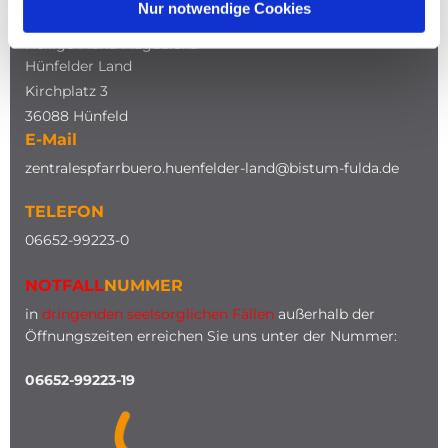
Nur notwendige Cookies
Katholische Kirche
Heilige Maria Magdalena
Hünfelder Land
Kirchplatz 3
36088 Hünfeld
E-Mail
zentralespfarrbuero.huenfelder-land@bistum-fulda.de
TELEFON
0
6652-99223-0
NOTFALL
NUMMER
in
dringenden seelsorglichen Fällen
außerhalb der
Öffnungszeiten erreichen Sie uns unter der Nummer:
06652-99223-19