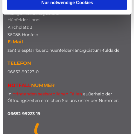
Nur notwendige Cookies
Katholische Kirche
Heilige Maria Magdalena
Hünfelder Land
Kirchplatz 3
36088 Hünfeld
E-Mail
zentralespfarrbuero.huenfelder-land@bistum-fulda.de
TELEFON
0
6652-99223-0
NOTFALL
NUMMER
in
dringenden seelsorglichen Fällen
außerhalb der
Öffnungszeiten erreichen Sie uns unter der Nummer:
06652-99223-19