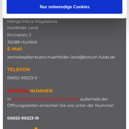
Nur notwendige Cookies
ADRESSE
Katholische Kirche
Heilige Maria Magdalena
Hünfelder Land
Kirchplatz 3
36088 Hünfeld
E-Mail
zentralespfarrbuero.huenfelder-land@bistum-fulda.de
TELEFON
0
6652-99223-0
NOTFALL
NUMMER
in
dringenden seelsorglichen Fällen
außerhalb der
Öffnungszeiten erreichen Sie uns unter der Nummer:
06652-99223-19