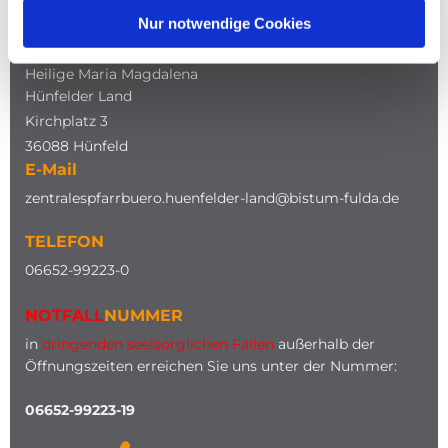
Nur notwendige Cookies
ADRESSE
Katholische Kirche
Heilige Maria Magdalena
Hünfelder Land
Kirchplatz 3
36088 Hünfeld
E-Mail
zentralespfarrbuero.huenfelder-land@bistum-fulda.de
TELEFON
0
6652-99223-0
NOTFALL
NUMMER
in
dringenden seelsorglichen Fällen
außerhalb der
Öffnungszeiten erreichen Sie uns unter der Nummer:
06652-99223-19