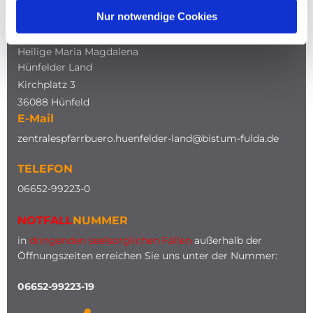
Nur notwendige Cookies
ADRESSE
Katholische Kirche
Heilige Maria Magdalena
Hünfelder Land
Kirchplatz 3
36088 Hünfeld
E-Mail
zentralespfarrbuero.huenfelder-land@bistum-fulda.de
TELEFON
0
6652-99223-0
NOTFALL
NUMMER
in
dringenden seelsorglichen Fällen
außerhalb der
Öffnungszeiten erreichen Sie uns unter der Nummer:
06652-99223-19