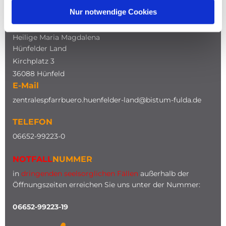
Nur notwendige Cookies
ADRESSE
Katholische Kirche
Heilige Maria Magdalena
Hünfelder Land
Kirchplatz 3
36088 Hünfeld
E-Mail
zentralespfarrbuero.huenfelder-land@bistum-fulda.de
TELEFON
0
6652-99223-0
NOTFALL
NUMMER
in
dringenden seelsorglichen Fällen
außerhalb der
Öffnungszeiten erreichen Sie uns unter der Nummer:
06652-99223-19