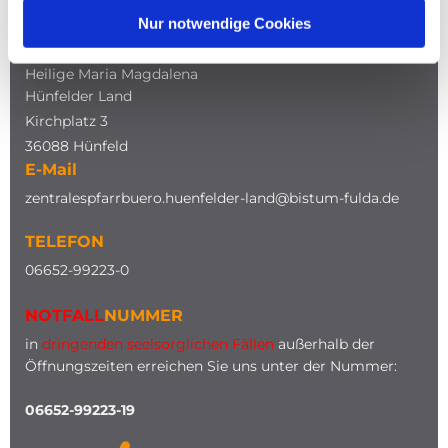
Nur notwendige Cookies
ADRESSE
Katholische Kirche
Heilige Maria Magdalena
Hünfelder Land
Kirchplatz 3
36088 Hünfeld
E-Mail
zentralespfarrbuero.huenfelder-land@bistum-fulda.de
TELEFON
0
6652-99223-0
NOTFALL
NUMMER
in
dringenden seelsorglichen Fällen
außerhalb der
Öffnungszeiten erreichen Sie uns unter der Nummer:
06652-99223-19