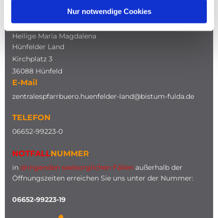
Nur notwendige Cookies
ADRESSE
Katholische Kirche
Heilige Maria Magdalena
Hünfelder Land
Kirchplatz 3
36088 Hünfeld
E-Mail
zentralespfarrbuero.huenfelder-land@bistum-fulda.de
TELEFON
0
6652-99223-0
NOTFALL
NUMMER
in
dringenden seelsorglichen Fällen
außerhalb der
Öffnungszeiten erreichen Sie uns unter der Nummer:
06652-99223-19