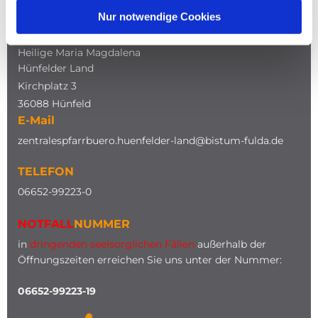
Nur notwendige Cookies
ADRESSE
Katholische Kirche
Heilige Maria Magdalena
Hünfelder Land
Kirchplatz 3
36088 Hünfeld
E-Mail
zentralespfarrbuero.huenfelder-land@bistum-fulda.de
TELEFON
0
6652-99223-0
NOTFALL
NUMMER
in
dringenden seelsorglichen Fällen
außerhalb der
Öffnungszeiten erreichen Sie uns unter der Nummer:
06652-99223-19