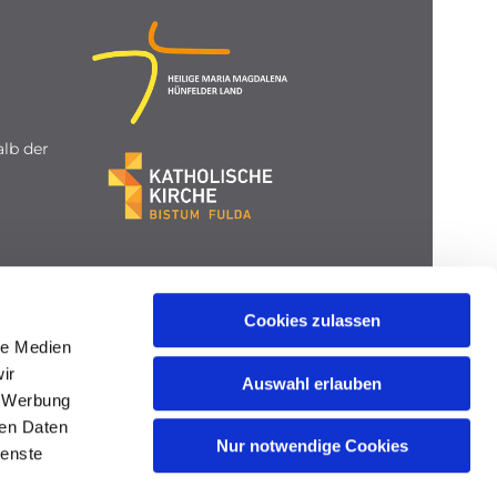
lb der
Cookies zulassen
le Medien
ir
Auswahl erlauben
, Werbung
ren Daten
Nur notwendige Cookies
ienste
gin