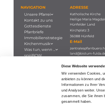
NAVIGATION
ADRESSE
Katholische Kirche
Unsere Pfarrei
Heilige Maria Magda
Kontakt zu uns
Hünfelder Land
Gottesdienste
Kirchplatz 3
Pfarrbriefe
36088 Hünfeld
Immobilienstrategie
E-Mail
Kirchenmusik
zentralespfarrbuero.h
Was tun, wenn ...
land@bistum-fulda.d
spiriBOW
Stellenausschreibungen
Diese Webseite verwende
Archiv
Wir verwenden Cookies, um
anbieten zu können und di
Informationen zu Ihrer Ve
und Analysen weiter. Unse
zusammen, die Sie ihnen b
gesammelt haben.
I