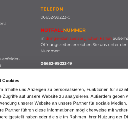
TELEFON
0
6652-99223-0
lena
NOTFALL
NUMMER
in
dringenden seelsorglichen Fällen
außerha
Öffnungszeiten erreichen Sie uns unter der
Nummer:
uenfelder-
06652-99223-19
e
t Cookies
 Inhalte und Anzeigen zu personalisieren, Funktionen für sozia
e Zugriffe auf unsere Website zu analysieren. Außerdem geben w
rwendung unserer Website an unsere Partner für soziale Medien
re Partner führen diese Informationen möglicherweise mit weite
HINWEISGEBERSCHUTZ
ereitgestellt haben oder die sie im Rahmen Ihrer Nutzung der D
mpressum
Datenschutzerklärung
ChurchDesk-Lo