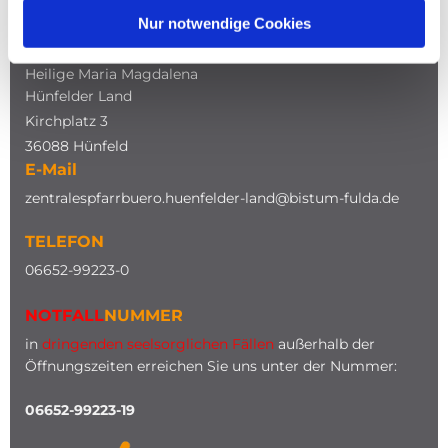
Nur notwendige Cookies
ADRESSE
Katholische Kirche
Heilige Maria Magdalena
Hünfelder Land
Kirchplatz 3
36088 Hünfeld
E-Mail
zentralespfarrbuero.huenfelder-land@bistum-fulda.de
TELEFON
0
6652-99223-0
NOTFALL
NUMMER
in
dringenden seelsorglichen Fällen
außerhalb der
Öffnungszeiten erreichen Sie uns unter der Nummer:
06652-99223-19