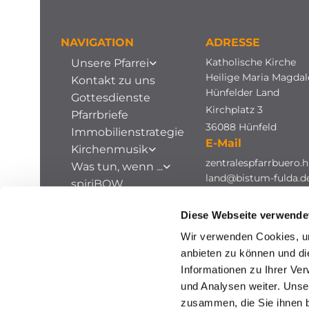
NAVIGATION
ADRESSE
Katholische Kirche
Unsere Pfarrei
Heilige Maria Magda
Kontakt zu uns
Hünfelder Land
Gottesdienste
Kirchplatz 3
Pfarrbriefe
36088 Hünfeld
Immobilienstrategie
E-Mail
Kirchenmusik
zentralespfarrbuero.h
Was tun, wenn ...
land@bistum-fulda.d
spiriBOW
Stellenausschreibungen
Diese Webseite verwende
Archiv
Wir verwenden Cookies, um
anbieten zu können und di
Informationen zu Ihrer Ve
und Analysen weiter. Unse
zusammen, die Sie ihnen b