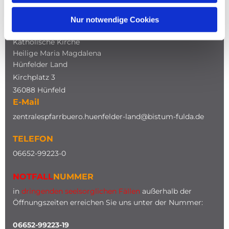
Nur notwendige Cookies
ADRESSE
Katholische Kirche
Heilige Maria Magdalena
Hünfelder Land
Kirchplatz 3
36088 Hünfeld
E-Mail
zentralespfarrbuero.huenfelder-land@bistum-fulda.de
TELEFON
0
6652-99223-0
NOTFALL
NUMMER
in
dringenden seelsorglichen Fällen
außerhalb der
Öffnungszeiten erreichen Sie uns unter der Nummer:
06652-99223-19