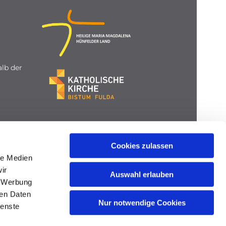
lb der
Cookies zulassen
le Medien
ir
Auswahl erlauben
, Werbung
ren Daten
Nur notwendige Cookies
ienste
gin