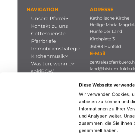
NAVIGATION
ADRESSE
Katholische Kirche
Unsere Pfarrei
Heilige Maria Magda
Kontakt zu uns
Hünfelder Land
Gottesdienste
Kirchplatz 3
Pfarrbriefe
36088 Hünfeld
Immobilienstrategie
E-Mail
Kirchenmusik
zentralespfarrbuero.h
Was tun, wenn ...
land@bistum-fulda.d
spiriBOW
Stellenausschreibungen
Diese Webseite verwende
Archiv
Wir verwenden Cookies, um
anbieten zu können und di
Informationen zu Ihrer Ve
und Analysen weiter. Unse
zusammen, die Sie ihnen b
gesammelt haben.
I