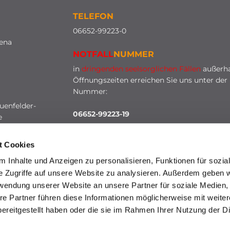
TELEFON
0
6652-99223-0
lena
NOTFALL
NUMMER
in
dringenden seelsorglichen Fällen
außerha
Öffnungszeiten erreichen Sie uns unter der
Nummer:
uenfelder-
06652-99223-19
e
t Cookies
 Inhalte und Anzeigen zu personalisieren, Funktionen für sozia
e Zugriffe auf unsere Website zu analysieren. Außerdem geben w
rwendung unserer Website an unsere Partner für soziale Medien
re Partner führen diese Informationen möglicherweise mit weite
HINWEISGEBERSCHUTZ
ereitgestellt haben oder die sie im Rahmen Ihrer Nutzung der D
mpressum
Datenschutzerklärung
ChurchDesk-Lo