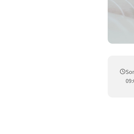
Son
09: