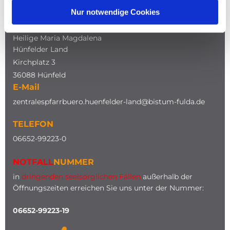
Nur notwendige Cookies
ADRESSE
Katholische Kirche
Heilige Maria Magdalena
Hünfelder Land
Kirchplatz 3
36088 Hünfeld
E-Mail
zentralespfarrbuero.huenfelder-land@bistum-fulda.de
TELEFON
0
6652-99223-0
NOTFALL
NUMMER
in
dringenden seelsorglichen Fällen
außerhalb der
Öffnungszeiten erreichen Sie uns unter der Nummer:
06652-99223-19