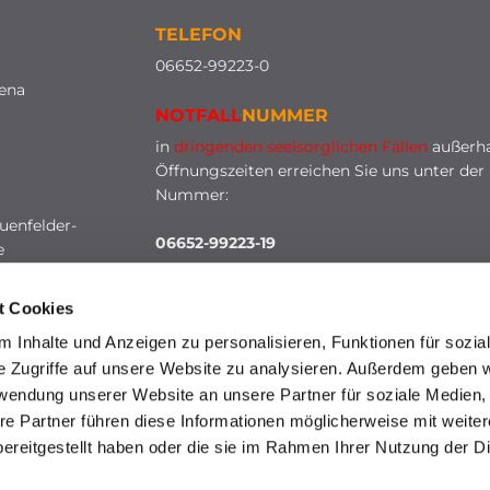
TELEFON
0
6652-99223-0
lena
NOTFALL
NUMMER
in
dringenden seelsorglichen Fällen
außerha
Öffnungszeiten erreichen Sie uns unter der
Nummer:
uenfelder-
06652-99223-19
e
t Cookies
 Inhalte und Anzeigen zu personalisieren, Funktionen für sozia
e Zugriffe auf unsere Website zu analysieren. Außerdem geben w
rwendung unserer Website an unsere Partner für soziale Medien
re Partner führen diese Informationen möglicherweise mit weite
HINWEISGEBERSCHUTZ
ereitgestellt haben oder die sie im Rahmen Ihrer Nutzung der D
mpressum
Datenschutzerklärung
ChurchDesk-Lo