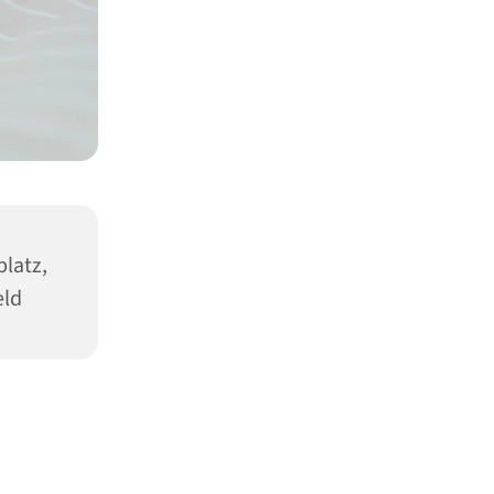
latz,
eld