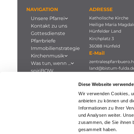
NAVIGATION
ADRESSE
Katholische Kirche
Unsere Pfarrei
Heilige Maria Magda
Kontakt zu uns
Hünfelder Land
Gottesdienste
Kirchplatz 3
Pfarrbriefe
36088 Hünfeld
Immobilienstrategie
E-Mail
Kirchenmusik
zentralespfarrbuero.h
Was tun, wenn ...
land@bistum-fulda.d
spiriBOW
Stellenausschreibungen
Diese Webseite verwende
Archiv
Wir verwenden Cookies, um
anbieten zu können und di
Informationen zu Ihrer Ve
und Analysen weiter. Unse
zusammen, die Sie ihnen b
gesammelt haben.
I