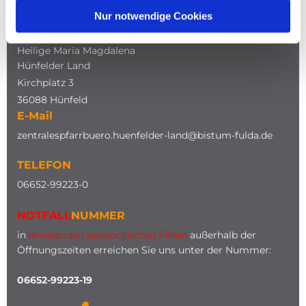
Nur notwendige Cookies
ADRESSE
Katholische Kirche
Heilige Maria Magdalena
Hünfelder Land
Kirchplatz 3
36088 Hünfeld
E-Mail
zentralespfarrbuero.huenfelder-land@bistum-fulda.de
TELEFON
0
6652-99223-0
NOTFALL
NUMMER
in
dringenden seelsorglichen Fällen
außerhalb der
Öffnungszeiten erreichen Sie uns unter der Nummer:
06652-99223-19