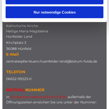
NAVIGATION
Nur notwendige Cookies
ADRESSE
Katholische Kirche
Heilige Maria Magdalena
Hünfelder Land
Kirchplatz 3
36088 Hünfeld
E-Mail
zentralespfarrbuero.huenfelder-land@bistum-fulda.de
TELEFON
0
6652-99223-0
NOTFALL
NUMMER
in
dringenden seelsorglichen Fällen
außerhalb der
Öffnungszeiten erreichen Sie uns unter der Nummer: